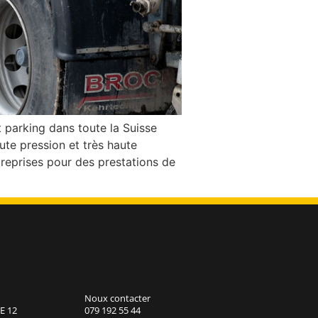
 parking dans toute la Suisse
te pression et très haute
treprises pour des prestations de
Noux contacter
E 12
079 192 55 44