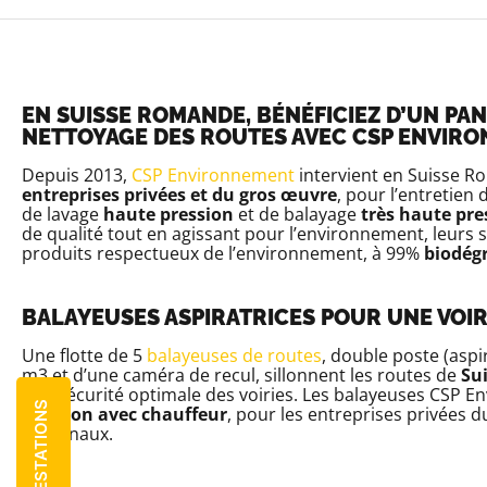
EN SUISSE ROMANDE, BÉNÉFICIEZ D’UN PA
NETTOYAGE DES ROUTES AVEC CSP ENVIR
Depuis 2013,
CSP Environnement
intervient en Suisse 
entreprises privées et du gros œuvre
, pour l’entretien
de lavage
haute pression
et de balayage
très haute pre
de qualité tout en agissant pour l’environnement, leurs 
produits respectueux de l’environnement, à 99%
biodég
BALAYEUSES ASPIRATRICES POUR UNE VOI
Une flotte de 5
balayeuses de routes
, double poste (aspi
m3 et d’une caméra de recul, sillonnent les routes de
Su
une sécurité optimale des voiries. Les balayeuses CSP E
NOS PRESTATIONS
location avec chauffeur
, pour les entreprises privées d
cantonaux.