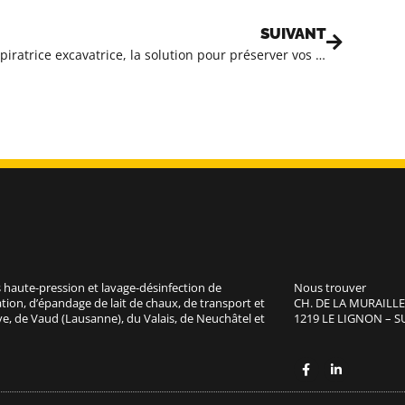
SUIVANT
L’aspiratrice excavatrice, la solution pour préserver vos sous-sols
 haute-pression et lavage-désinfection de
Nous trouver
tion, d’épandage de lait de chaux, de transport et
CH. DE LA MURAILLE
e, de Vaud (Lausanne), du Valais, de Neuchâtel et
1219 LE LIGNON – S