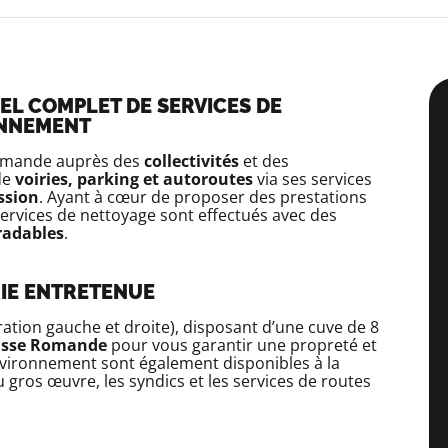
NEL COMPLET DE SERVICES DE
ONNEMENT
Romande auprès des
collectivités
et des
 de
voiries, parking et autoroutes
via ses services
ssion
. Ayant à cœur de proposer des prestations
services de nettoyage sont effectués avec des
radables
.
RIE ENTRETENUE
ration gauche et droite), disposant d’une cuve de 8
isse Romande
pour vous garantir une propreté et
nvironnement sont également disponibles à la
u gros œuvre, les syndics et les services de routes