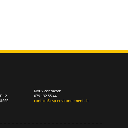
Noux contacter
E 12
079 192 55 44
UISSE
contact@csp-environnement.ch