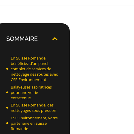
SOMMAIRE
En Suisse Romande,
bénéficiez d’un panel
complet de services de
nettoyage des routes avec
CSP Environnement
Balayeuses aspiratrices
pour une voirie
entretenue
En Suisse Romande, des
nettoyages sous pression
CSP Environnement, votre
partenaire en Suisse
Romande