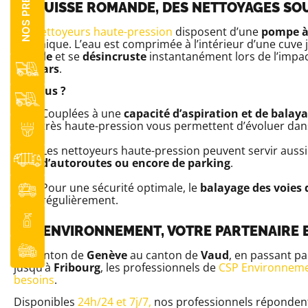
EN SUISSE ROMANDE, DES NETTOYAGES SO
Les
nettoyeurs haute-pression
disposent d’une
pompe à
thermique. L’eau est comprimée à l’intérieur d’une cuve j
décolle
et se
désincruste
instantanément lors de l’impact
300 bars
.
Les plus ?
Couplées à une
capacité d’aspiration et de balay
très haute-pression vous permettent d’évoluer da
Les nettoyeurs haute-pression peuvent servir auss
d’autoroutes ou encore de parking
.
Pour une sécurité optimale, le
balayage des voies d
régulièrement.
CSP ENVIRONNEMENT, VOTRE PARTENAIRE 
Du canton de
Genève
au canton de
Vaud
, en passant p
jusqu’à
Fribourg
, les professionnels de
CSP Environnem
besoins
.
Disponibles
24h/24 et 7j/7
,
nos professionnels répondent