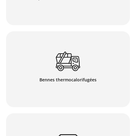
En savoir plus
Pour le transport de vos enrobés et matériaux
nécessitant une certaine température, CSP
Environnement dispose de bennes thermocalorifugées
mises en location avec chauffeur, dans toute la Suisse
Romande.
Bennes thermocalorifugées
En savoir plus
Pour la propreté de vos chantiers de pose d’enrobés,