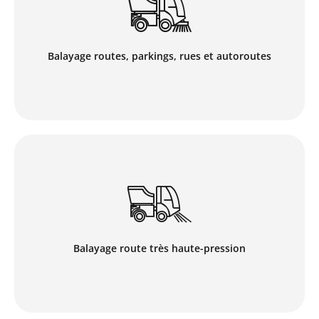
intervient pour le nettoyage de parking extérieurs, de
rues, de routes et autoroutes en Suisse. Afin de
proposer un service de nettoyage toujours de qualité,
l’entreprise compte un parc de 5 balayeuses de routes.
Balayage routes, parkings, rues et autoroutes
En savoir plus
Notre société de nettoyage dispose d’une flotte de
véhicules spécialisés, d’une puissance de 300bars, dans
le décapage d’enrobés et le nettoyage très haute-
pression de vos voiries, chaussées, béton désactivés,
sorties de carrières, décharges, sites industriels et accès
piétonniers.
Balayage route très haute-pression
En savoir plus