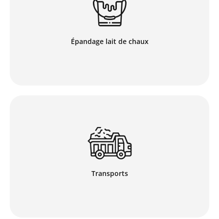
notre entreprise vous propose sa prestation
d’épandage de lait de chaux. Pour vos travaux de
goudronnages, cette solution permet de fixer la
couche de collage et ainsi réaliser des travaux propres,
de qualité et assurant la sécurité des usagers.
Épandage lait de chaux
En savoir plus
CSP Environnement met à disposition de vos chantiers,
des camions de transport de matériaux (terre, gravier,
granulats, sable …) avec chauffeur. Nous adaptons la
capacité de nos bennes à vos besoins, dans toute la
suisse Romande.
Transports
En savoir plus